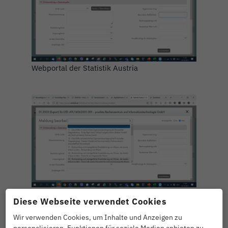
Webportal der Statistik Austria
Codeliste für Art des Geschäfts
Diese Webseite verwendet Cookies
Wir verwenden Cookies, um Inhalte und Anzeigen zu
Abgabeformat IDEP wird zu CSV
personalisieren, Funktionen für soziale Medien anbieten zu