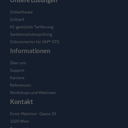
Software
für
Zollsoftware
Zoll
Zolltarif
und
KI-gestützte Tarifierung
Compliance
Sanktionslistenprüfung
Zollconnector für SAP® GTS
Informationen
Über uns
Support
Karriere
Referenzen
Workshops und Webinare
Kontakt
Ernst-Melchior- Gasse 20
1020 Wien