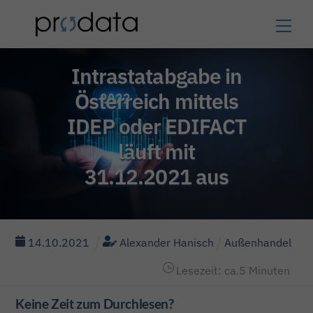
Skip
Men
to
content
Intrastatabgabe in
Österreich mittels
IDEP oder EDIFACT
läuft mit
31.12.2021 aus
14
.
10
.
2021
Alexander Hanisch
Außenhandel
Lesezeit: ca.
5
Minuten
Keine Zeit zum Durchlesen?