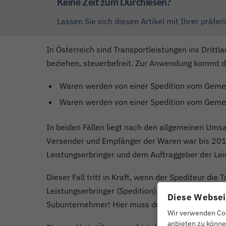
Keine Zeit zum Durchlesen?
Lassen Sie sich diesen Artikel mit Ihrer präf
In Österreich sind Transportleistungen ins Dritt
beziehen, steuerbefreit. Zur Anwendung kommt di
Waren werden von einer Spedition vom Gemein
Waren werden von einer Spedition vom Gemein
In beiden Fällen liegt nach den allgemeinen Umsa
Versender und Empfänger der Waren war bis 2017 
Leistungserbringer und dem Auftraggeber der Lei
Dieser Fall tritt in Kraft, wenn der Spediteur di
Leistungserbringer (Spedition) und Versender od
Diese Websei
Subunternehmer! Hier muss der Unterfrachtführe
Wir verwenden Coo
anbieten zu könne