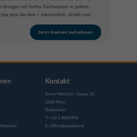
 bringen wir tiefes Fachwissen in jedem
g bis zum Go-live – menschlich, direkt und
Jetzt Kontakt aufnehmen
onen
Kontakt
Ernst-Melchior- Gasse 20
1020 Wien
Österreich
T:
+43 1 4065994
Webinare
E:
office@prodata.at