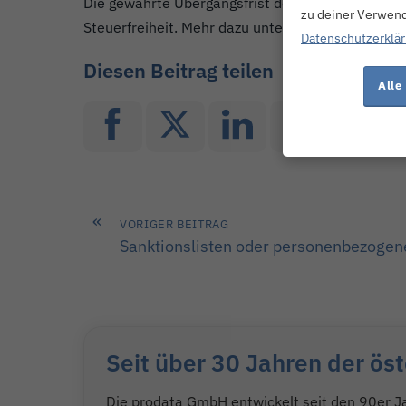
Die gewährte Übergangsfrist der Finanzverwaltung
zu deiner Verwend
Steuerfreiheit. Mehr dazu unter folgendem Link:
h
Datenschutzerklä
Diesen Beitrag teilen
Alle
«
VORIGER BEITRAG
Sanktionslisten oder personenbezoge
Seit über 30 Jahren der ös
Die prodata GmbH entwickelt seit den 90er J