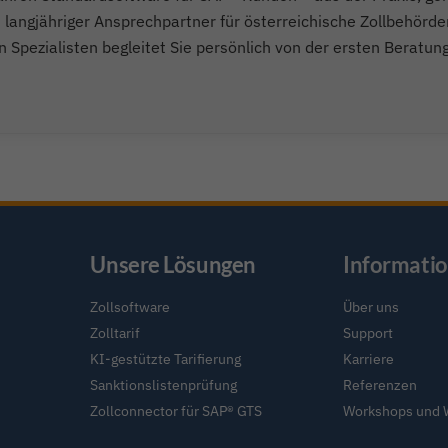
angjähriger Ansprechpartner für österreichische Zollbehörden
n Spezialisten begleitet Sie persönlich von der ersten Beratun
Unsere Lösungen
Informati
Zollsoftware
Über uns
Zolltarif
Support
KI-gestützte Tarifierung
Karriere
Sanktionslistenprüfung
Referenzen
Zollconnector für SAP® GTS
Workshops und 