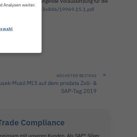
ittelbarkeit eine zwingende Voraussetzung für die
d Analysen weiter.
ae-4b0b-8fd2-113f7993e846/19969.15.1.pdf
uswahl
»
NÄCHSTER BEITRAG
usek-Musil MLS auf dem prodata Zoll- &
SAP-Tag 2019
& Trade Compliance
meinsam mit unseren Kunden. Als SAP® Silver