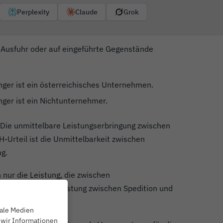
Perplexity
Claude
Grok
r Ausfuhr oder auf eingeführte Gegenstände
ger ist ein österreichisches Unternehmen.
ger ist ein Nichtunternehmer.
. Die unmittelbare Leistungserbringung zwischen
Urteil ist die Unmittelbarkeit zwischen
g.
 nur die Leistung, die zwischen
rden, nicht die Leistung zwischen Spedition und
iale Medien
 wir Informationen