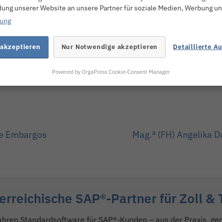
 für diese Fälle ist nun abgelaufen. Seit 1.1.2019 ist die Unm
ung unserer Website an unsere Partner für soziale Medien, Werbung un
ttps://findok.bmf.gv.at/findok/resources/pdf/4fc0c87f-e2
rung
 akzeptieren
Nur Notwendige akzeptieren
Detaillierte A
Powered by OrgaPress Cookie-Consent Manager
ne Embargos
Mag.ª (FH) Angelika D
terreichische SAP®-Partner für Zoll 
ahren Standardsoftware für SAP®-Kunden – aus der Praxis, ge