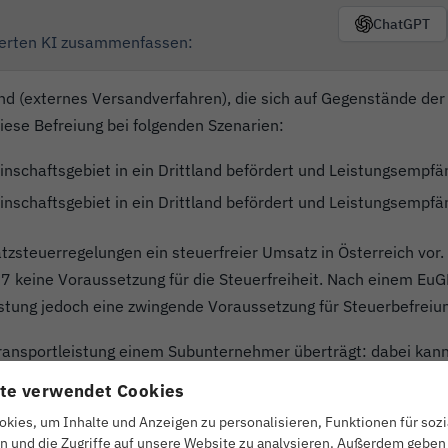
ChatGPT
erierten KI zusammenfassen:
land (externes Versandverfahren), die sich auf Gegenstände de
ese Befreiung bei folgenden Szenarien:
schaftsgebiet in ein Drittland befördert und Leistungsempfän
schaftsgebiet in ein Drittland befördert und Leistungsempfän
tzsteuerregelungen ein steuerfreier Umsatz in Österreich vor
keine Voraussetzung für die Steuerfreiheit. Nach einem EuGH-
stung jedoch eine zwingende Voraussetzung für Steuerbefreiun
e Transportleistung einem Subunternehmer überträgt: dabei kann
er Empfänger der Waren (Auftraggeber) umsatzsteuerbefreit we
te verwendet Cookies
r dem Spediteur die Umsatzsteuer in Rechnung stellen.
kies, um Inhalte und Anzeigen zu personalisieren, Funktionen für soz
n und die Zugriffe auf unsere Website zu analysieren. Außerdem geben