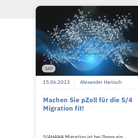
SAP
15
.
06
.
2023
Alexander Hanisch
Machen Sie pZoll für die S/4
Migration fit!
S/4HANA Migration ist bei Ihnen ein