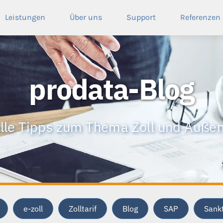
Leistungen
Über uns
Support
Referenzen
prodata-Blog
lle Tipps zum Thema Zoll und Auße
e-zoll
Zolltarif
Blog
SAP
Sankt