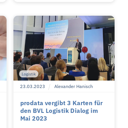
Logistik
23
.
03
.
2023
Alexander Hanisch
prodata vergibt 3 Karten für
den BVL Logistik Dialog im
Mai 2023