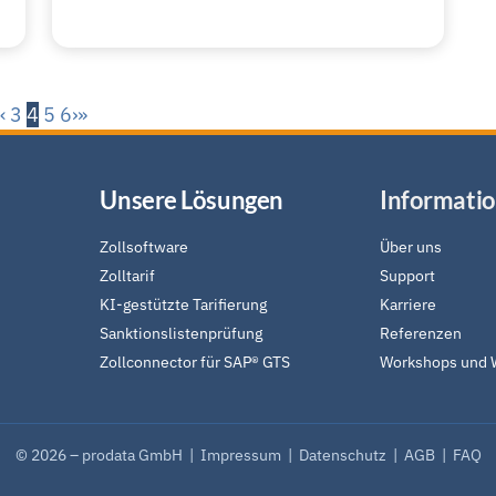
‹
3
4
5
6
›
»
Unsere Lösungen
Informati
Zollsoftware
Über uns
Zolltarif
Support
KI-gestützte Tarifierung
Karriere
Sanktionslistenprüfung
Referenzen
Zollconnector für SAP® GTS
Workshops und 
© 2026 – prodata GmbH |
Impressum
|
Datenschutz
|
AGB
|
FAQ