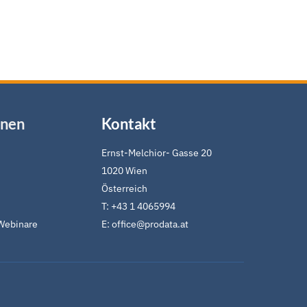
onen
Kontakt
Ernst-Melchior- Gasse 20
1020 Wien
Österreich
T:
+43 1 4065994
Webinare
E:
office@prodata.at