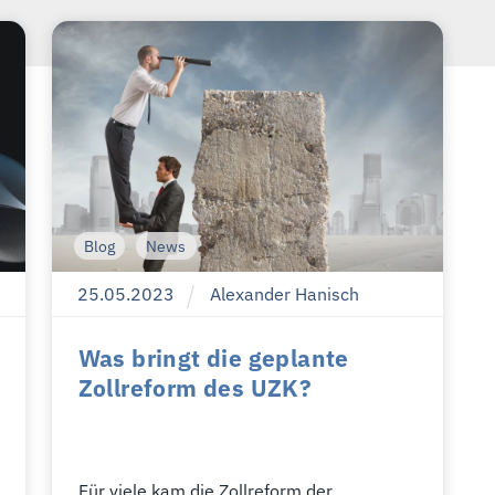
Blog
News
25
.
05
.
2023
Alexander Hanisch
Was bringt die geplante
Zollreform des UZK?
Für viele kam die Zollreform der