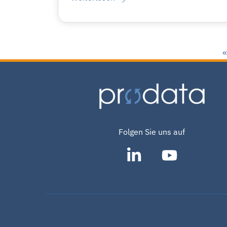
«
Folgen Sie uns auf
SAP®
Icon
Partner
label
Software
für
Zoll