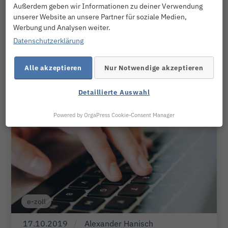
Zollamt um eine
Außerdem geben wir Informationen zu deiner Verwendung
Weiterlesen
unserer Website an unsere Partner für soziale Medien,
Werbung und Analysen weiter.
Datenschutzerklärung
Alle akzeptieren
Nur Notwendige akzeptieren
Detaillierte Auswahl
Powered by OrgaPress Cookie-Consent Manager
e-zoll
17
.
10
.
2019
Alexander Hanisch