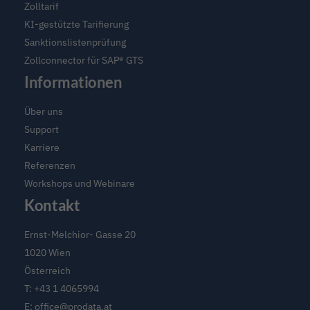
Zoll
Zolltarif
und
KI-gestützte Tarifierung
Compliance
Sanktionslistenprüfung
Zollconnector für SAP® GTS
Informationen
Über uns
Support
Karriere
Referenzen
Workshops und Webinare
Kontakt
Ernst-Melchior- Gasse 20
1020 Wien
Österreich
T:
+43 1 4065994
E:
office@prodata.at