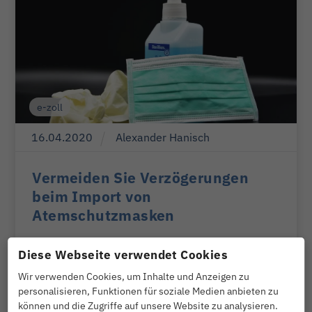
e-zoll
16
.
04
.
2020
Alexander Hanisch
Vermeiden Sie Verzögerungen
beim Import von
Atemschutzmasken
Diese Webseite verwendet Cookies
Da es in letzter Zeit vermehrt zu Verzögerungen
Wir verwenden Cookies, um Inhalte und Anzeigen zu
beim Zoll bezüglich des Imports von
personalisieren, Funktionen für soziale Medien anbieten zu
Atemschutzmasken gekommen ist, bittet das
können und die Zugriffe auf unsere Website zu analysieren.