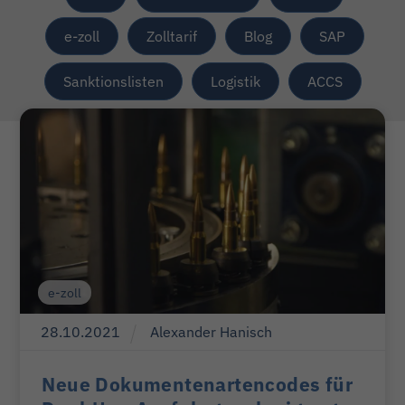
e-zoll
Zolltarif
Blog
SAP
Sanktionslisten
Logistik
ACCS
e-zoll
28
.
10
.
2021
Alexander Hanisch
Neue Dokumentenartencodes für