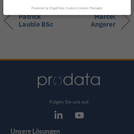
Powered by OrgaPress Cookie-Consent Manager
Patrick
Marcel
Lauble BSc
Angerer
Folgen Sie uns auf
SAP®
Icon
Partner
label
Unsere Lösungen