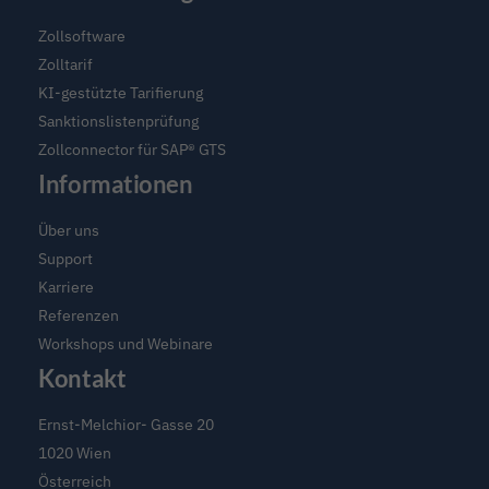
Software
für
Zollsoftware
Zoll
Zolltarif
und
KI-gestützte Tarifierung
Compliance
Sanktionslistenprüfung
Zollconnector für SAP® GTS
Informationen
Über uns
Support
Karriere
Referenzen
Workshops und Webinare
Kontakt
Ernst-Melchior- Gasse 20
1020 Wien
Österreich