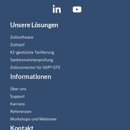
SAP®
Icon
Partner
label
Unsere Lösungen
Software
für
Zollsoftware
Zoll
Zolltarif
und
KI-gestützte Tarifierung
Compliance
Sanktionslistenprüfung
Zollconnector für SAP® GTS
Informationen
Über uns
Support
Karriere
Referenzen
Workshops und Webinare
Kontakt